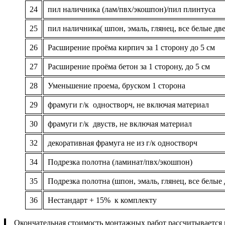
24
пил наличника (лам/пвх/экошпон)/пил плинтуса
25
пил наличника( шпон, эмаль, глянец, все белые две
26
Расширение проёма кирпич за 1 сторону до 5 см
27
Расширение проёма бетон за 1 сторону, до 5 см
28
Уменьшение проема, бруском 1 сторона
29
фрамуги г/к одностворч, не включая материал
30
фрамуги г/к двуств, не включая материал
32
декоративная фрамуга не из г/к одностворч
34
Подрезка полотна (ламинат/пвх/экошпон)
35
Подрезка полотна (шпон, эмаль, глянец, все белые 
36
Нестандарт + 15% к комплекту
Окончательная стоимость монтажных работ рассчитывается п