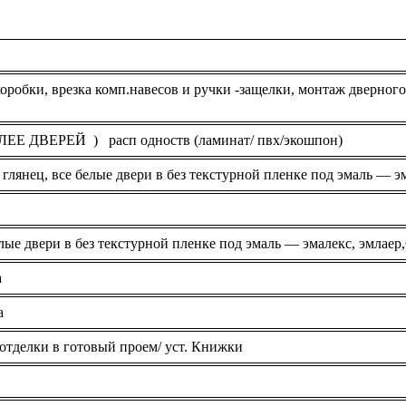
обки, врезка комп.навесов и ручки -защелки, монтаж дверного 
ЕЕ ДВЕРЕЙ ) расп одноств (ламинат/ пвх/экошпон)
 глянец, все белые двери в без текстурной пленке под эмаль — эм
елые двери в без текстурной пленке под эмаль — эмалекс, эмлаер
а
а
 отделки в готовый проем/ уст. Книжки