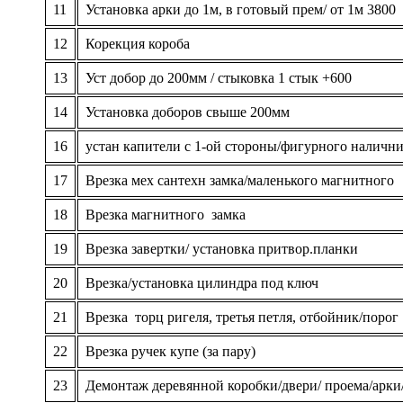
11
Установка арки до 1м, в готовый прем/ от 1м 3800
12
Корекция короба
13
Уст добор до 200мм / стыковка 1 стык +600
14
Установка доборов свыше 200мм
16
устан капители с 1-ой стороны/фигурного налични
17
Врезка мех сантехн замка/маленького магнитного
18
Врезка магнитного замка
19
Врезка завертки/ установка притвор.планки
20
Врезка/установка цилиндра под ключ
21
Врезка торц ригеля, третья петля, отбойник/порог
22
Врезка ручек купе (за пару)
23
Демонтаж деревянной коробки/двери/ проема/арки